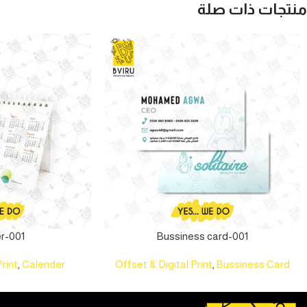
منتجات ذات صلة
r-001
Bussiness card-001
Print
,
Calender
Offset & Digital Print
,
Bussiness Card