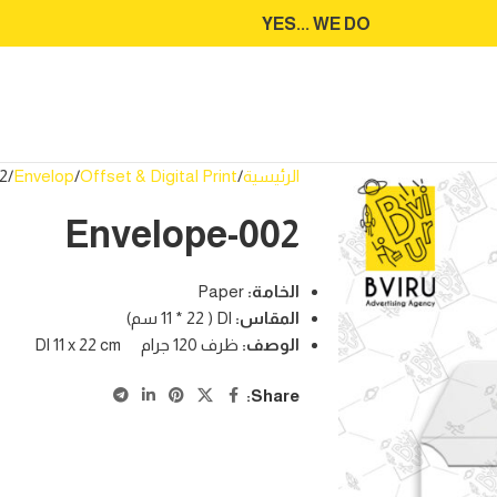
YES... WE DO
الرئيسية
Offset & Digital Print
Envelop
2
Envelope-002
الخامة
:
Paper
المقاس
:
Dl ( 11 * 22 سم)
الوصف
:
ظرف 120 جرام Dl 11 x 22 cm
Share: