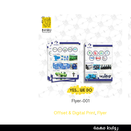
1
Flyer-001
int
,
Folder
Offset & Digital Print
,
Flyer
روابط مهمة